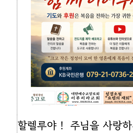
할렐루야！ 주님을 사랑하