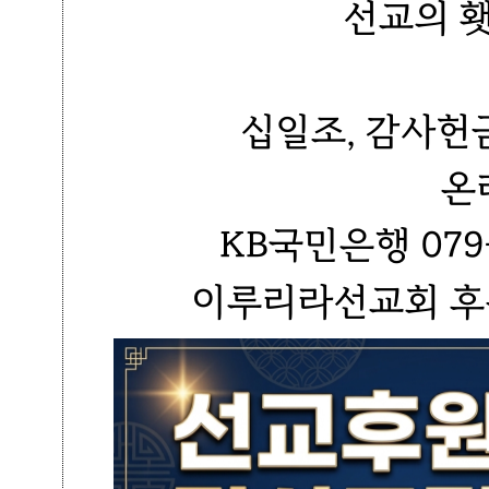
선교의 
십일조, 감사헌
온
KB국민은행 079-
이루리라선교회 후원