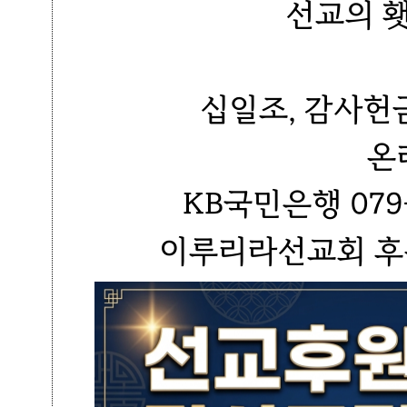
선교의 
십일조, 감사헌
온
KB국민은행 079-
이루리라선교회 후원