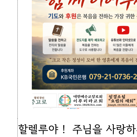
할렐루야！ 주님을 사랑하