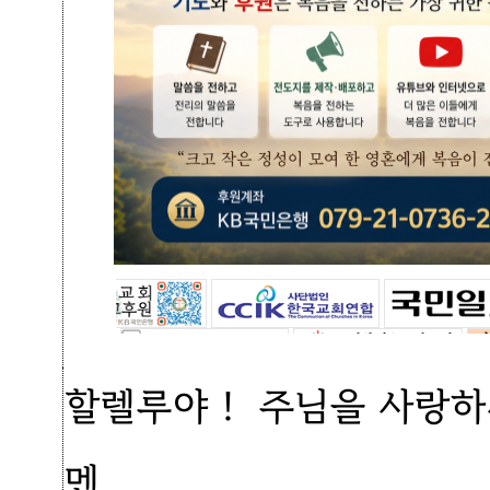
할렐루야！ 주님을 사랑하
멘.