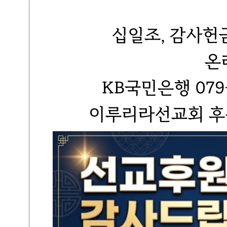
십일조, 감사헌
온
KB국민은행 079-
이루리라선교회 후원