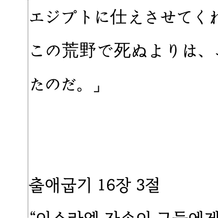
エジプトに仕えさせてく
この荒野で死ぬよりは、
たのだ。」
출애굽기 16장 3절