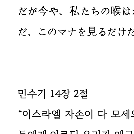
だが今や、私たちの喉は
だ、このマナを見るだけだ
민수기 14장 2절
“이스라엘 자손이 다 모세