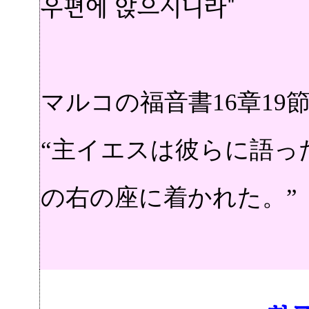
우편에 앉으시니라"
マルコの福音書16章19
“主イエスは彼らに語っ
の右の座に着かれた。”