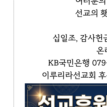
여러분의
선교의 
십일조, 감사헌
온
KB국민은행 079-
이루리라선교회 후원