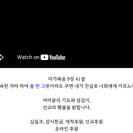
마가복음 9장 41절
속한 자라 하여
물 한 그릇
이라도 주면 내가 진실로 너희에게 이르노니
여러분의 기도와 섬김이,
선교의 횃불을 밝힙니다.
십일조, 감사헌금, 개척후원, 선교후원
온라인 후원