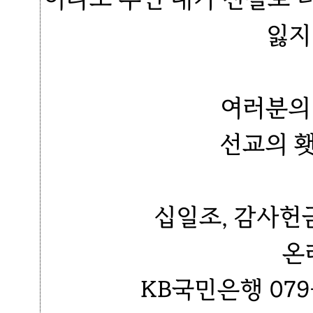
잃지
여러분의
선교의 
십일조, 감사헌
온
KB국민은행 079-