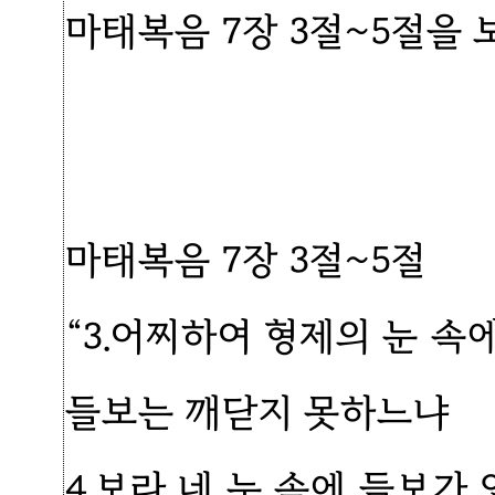
마태복음 7장 3절~5절을
마태복음 7장 3절~5절
“3.어찌하여 형제의 눈 속
들보는 깨닫지 못하느냐
4.보라 네 눈 속에 들보