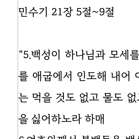
민수기 21장 5절~9절
“5.백성이 하나님과 모세
를 애굽에서 인도해 내어 
는 먹을 것도 없고 물도 
을 싫어하노라 하매