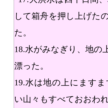
して箱舟を押し上げた
た。
18.
水がみなぎり、地の
漂った。
19.
水は地の上にますま
い山々もすべておおわ