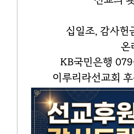
십일조, 감사헌
온
KB국민은행 079-
이루리라선교회 후원