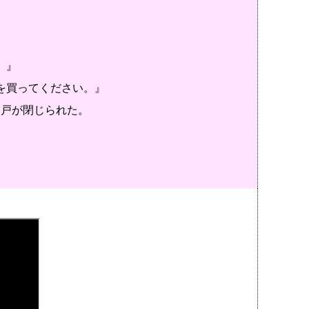
。』
を買ってください。』
、戸が閉じられた。