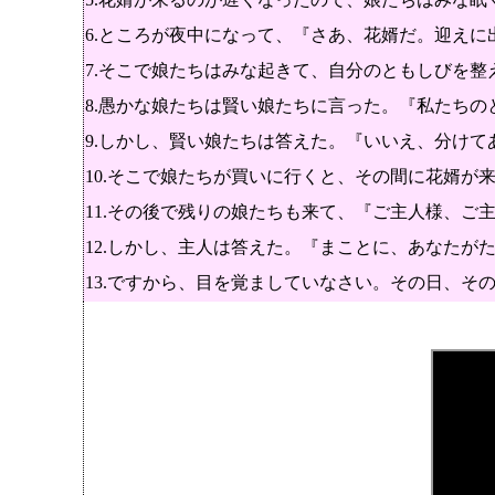
6.ところが夜中になって、『さあ、花婿だ。迎えに
7.そこで娘たちはみな起きて、自分のともしびを整
8.愚かな娘たちは賢い娘たちに言った。『私たち
9.しかし、賢い娘たちは答えた。『いいえ、分け
10.そこで娘たちが買いに行くと、その間に花婿
11.その後で残りの娘たちも来て、『ご主人様、ご
12.しかし、主人は答えた。『まことに、あなたが
13.ですから、目を覚ましていなさい。その日、そ