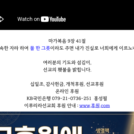
마가복음 9장 41절
속한 자라 하여
물 한 그릇
이라도 주면 내가 진실로 너희에게 이르노니
여러분의 기도와 섬김이,
선교의 횃불을 밝힙니다.
십일조, 감사헌금, 개척후원, 선교후원
온라인 후원
KB국민은행 079-21-0736-251 홍성필
이루리라선교회 후원 안내 :
www.후원.com