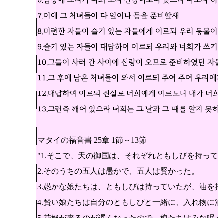
6.밤중에 소리가 나되 보라 신랑이로다 맞으러 나오라 
7.이에 그 처녀들이 다 일어나 등을 준비할새
8.미련한 자들이 슬기 있는 자들에게 이르되 우리 등불이
9.슬기 있는 자들이 대답하여 이르되 우리와 너희가 쓰기
10.그들이 사러 간 사이에 신랑이 오므로 준비하였던 
11.그 후에 남은 처녀들이 와서 이르되 주여 주여 우리
12.대답하여 이르되 진실로 너희에게 이르노니 내가 너
13.그런즉 깨어 있으라 너희는 그 날과 그 때를 알지 못
マタイの福音書 25章 1節～13節
"1.そこで、天の御国は、それぞれともしびを持っ
2.そのうちの五人は愚かで、五人は賢かった。
3.愚かな娘たちは、ともしびは持っていたが、油を
4.賢い娘たちは自分のともしびと一緒に、入れ物に
5.花婿が来るのが遅くなったので、娘たちはみな眠