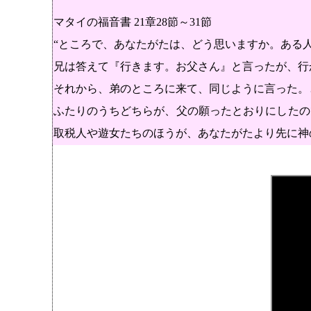
マタイの福音書 21章28節～31節
“ところで、あなたがたは、どう思いますか。ある
兄は答えて『行きます。お父さん』と言ったが、行
それから、弟のところに来て、同じように言った。
ふたりのうちどちらが、父の願ったとおりにしたの
取税人や遊女たちのほうが、あなたがたより先に神