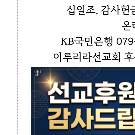
십일조, 감사헌
온
KB국민은행 079-
이루리라선교회 후원