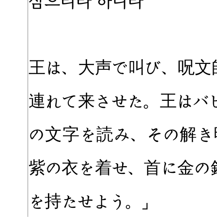
삼으리라 하니라”
王は、大声で叫び、呪文
連れて来させた。王はバ
の文字を読み、その解き
紫の衣を着せ、首に金の
を持たせよう。」