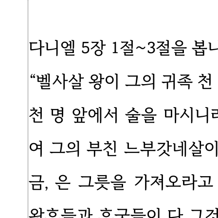
다니엘 5장 1절~3절을 봅
“벨사살 왕이 그의 귀족 천
천 명 앞에서 술을 마시니
여 그의 부친 느부갓네살
금, 은 그릇을 가져오라
왕후들과 후궁들이 다 그