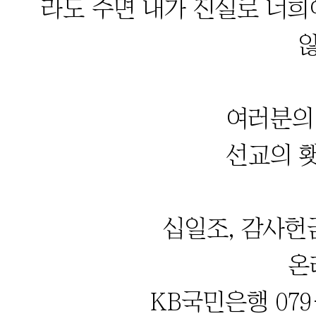
라도 주면 내가 진실로 너희
여러분의
선교의 
십일조, 감사헌
온
KB국민은행 079-