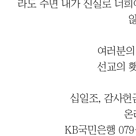
라도 주면 내가 진실로 너희
여러분의
선교의 
십일조, 감사헌
온
KB국민은행 079-