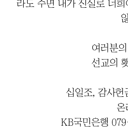
라도 주면 내가 진실로 너희
여러분의
선교의 
십일조, 감사헌
온
KB국민은행 079-