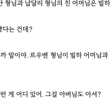
 단 형님과 납달리 형님의 친 어머님은 빌
쨌다는 건데?
니까 말이야. 르우벤 형님이 빌하 어머님
그런 게 어디 있어. 그걸 아버님도 아셔?