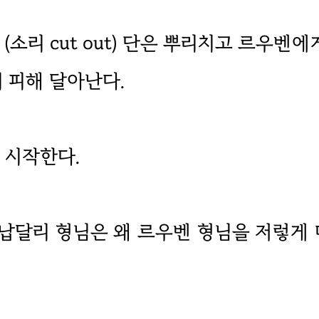
 (소리 cut out) 단은 뿌리치고 르우벤
 피해 달아난다.
 시작한다.
 납달리 형님은 왜 르우벤 형님을 저렇게