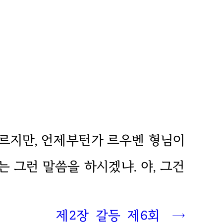
모르지만, 언제부턴가 르우벤 형님이
 그런 말씀을 하시겠냐. 야, 그건
제2장 갈등 제
6
회 →