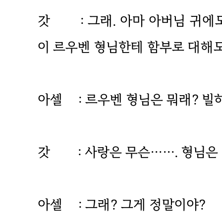
갓 : 그래. 아마 아버님 귀에도
이 르우벤 형님한테 함부로 대해도 
아셀 : 르우벤 형님은 뭐래? 빌
갓 : 사랑은 무슨……. 형님은 
아셀 : 그래? 그게 정말이야?