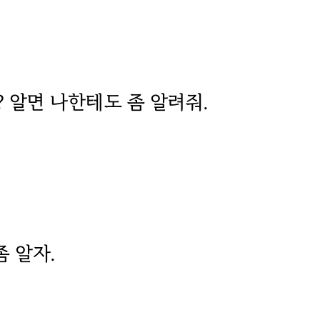
? 알면 나한테도 좀 알려줘.
좀 알자.