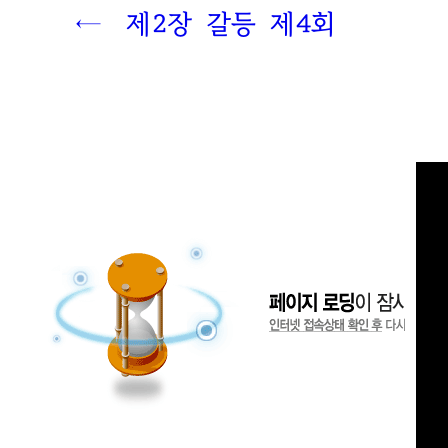
← 제2장 갈등
제4
회