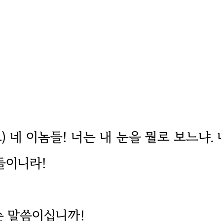
) 네 이놈들! 너는 내 눈을 뭘로 보느냐.
들이니라!
무슨 말씀이십니까!