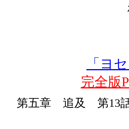
「ヨセ
完全版PD
第五章 追及 第
13