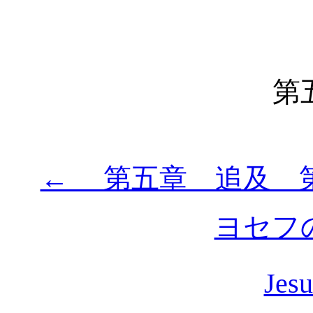
第
← 第五章 追及 
ヨセフ
Jesu