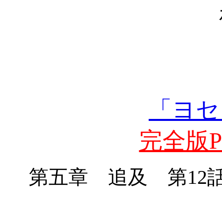
「ヨセ
完全版PD
第五章 追及 第
12