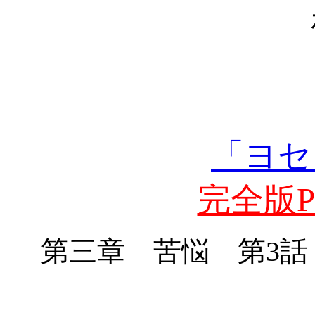
「ヨセ
完全版PD
第三章 苦悩 第
3
話