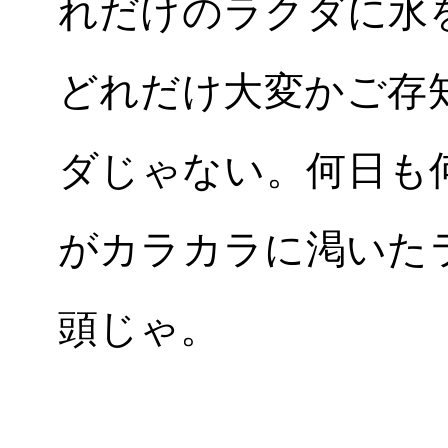
れだけのラクダに水
どれだけ大変かご存
ダじゃない。何日も
がカラカラに渇いた
頭じゃ。