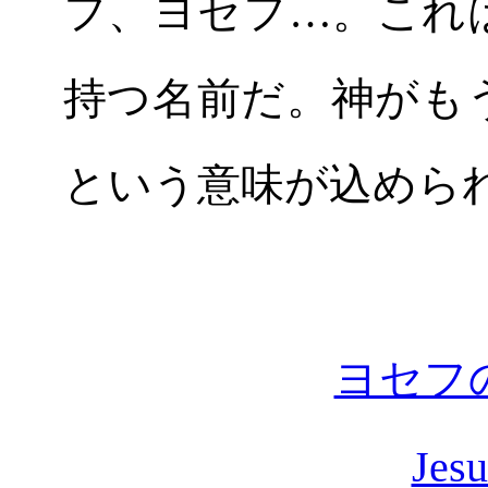
フ、ヨセフ…。これ
持つ名前だ。神がも
という意味が込めら
ヨセフ
Jesu