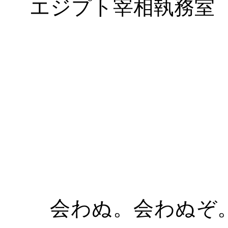
エジプト宰相執務室
会わぬ。会わぬぞ。