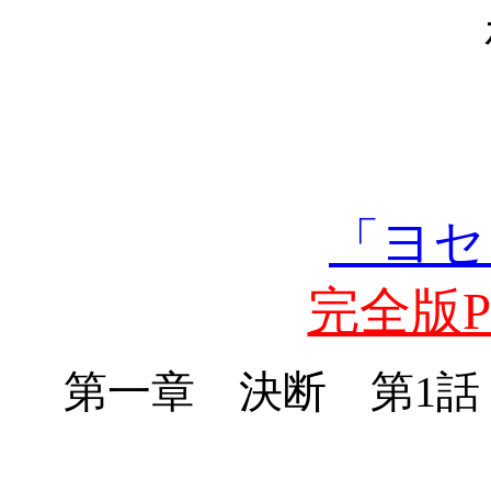
「ヨセ
完全版PD
第一章 決断 第
1
話